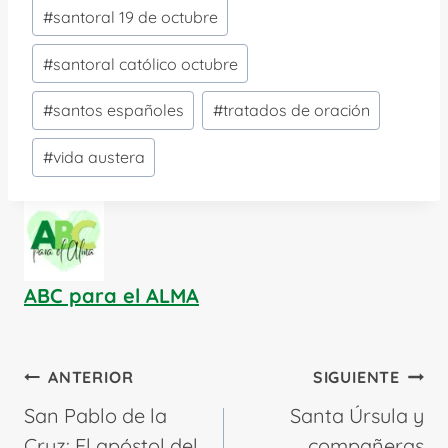
#
santoral 19 de octubre
#
santoral católico octubre
#
santos españoles
#
tratados de oración
#
vida austera
ABC para el ALMA
Navegación
ANTERIOR
SIGUIENTE
de
San Pablo de la
Santa Úrsula y
entradas
Cruz: El apóstol del
compañeras