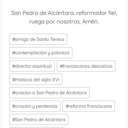
San Pedro de Alcántara, reformador fiel,
ruega por nosotros. Amén.
Etiquetas
#
amigo de Santa Teresa
de
la
#
contemplación y pobreza
entrada:
#
director espiritual
#
franciscanos descalzos
#
místicos del siglo XVI
#
oración a San Pedro de Alcántara
#
oración y penitencia
#
reforma franciscana
#
San Pedro de Alcántara