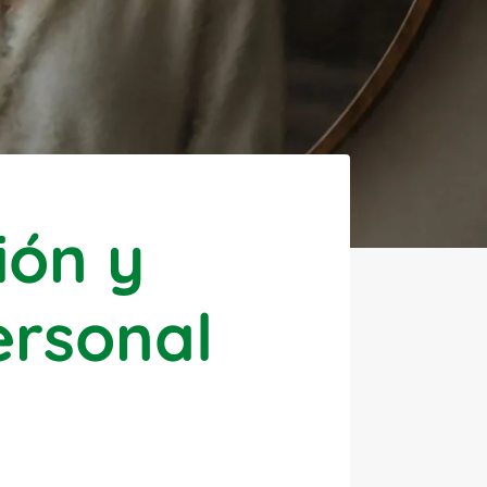
ión y
ersonal