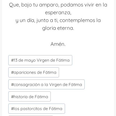
Que, bajo tu amparo, podamos vivir en la
esperanza,
y un día, junto a ti, contemplemos la
gloria eterna.
Amén.
Etiquetas
#
13 de mayo Virgen de Fátima
de
la
#
apariciones de Fátima
entrada:
#
consagración a la Virgen de Fátima
#
historia de Fátima
#
los pastorcitos de Fátima