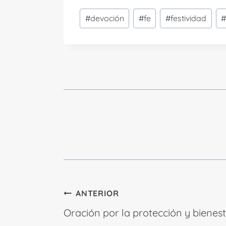
Etiquetas
#
devoción
#
fe
#
festividad
de
la
entrada:
Navegación
ANTERIOR
de
Oración por la protección y bienesta