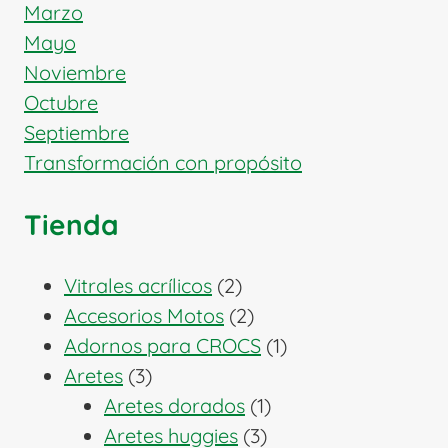
Marzo
Mayo
Noviembre
Octubre
Septiembre
Transformación con propósito
Tienda
2
Vitrales acrílicos
2
productos
2
Accesorios Motos
2
productos
1
Adornos para CROCS
1
3
producto
Aretes
3
productos
1
Aretes dorados
1
3
producto
Aretes huggies
3