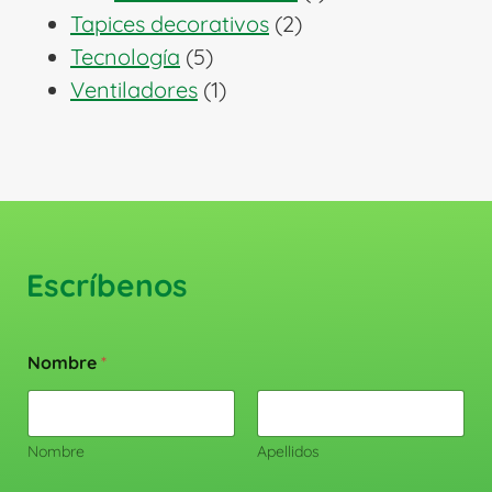
2
producto
Tapices decorativos
2
5
productos
Tecnología
5
productos
1
Ventiladores
1
producto
Escríbenos
Nombre
*
Nombre
Apellidos