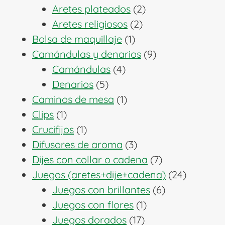
productos
2
Aretes plateados
2
2
productos
Aretes religiosos
2
1
productos
Bolsa de maquillaje
1
producto
9
Camándulas y denarios
9
4
productos
Camándulas
4
5
productos
Denarios
5
productos
1
Caminos de mesa
1
1
producto
Clips
1
producto
1
Crucifijos
1
producto
3
Difusores de aroma
3
productos
7
Dijes con collar o cadena
7
productos
24
Juegos (aretes+dije+cadena)
24
6
producto
Juegos con brillantes
6
1
productos
Juegos con flores
1
17
producto
Juegos dorados
17