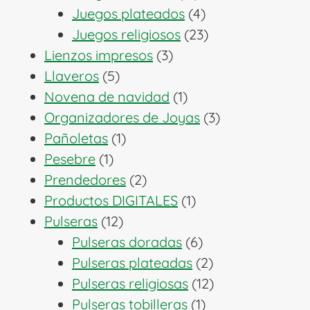
productos
4
Juegos plateados
4
productos
23
Juegos religiosos
23
3
productos
Lienzos impresos
3
5
productos
Llaveros
5
productos
1
Novena de navidad
1
producto
3
Organizadores de Joyas
3
1
productos
Pañoletas
1
1
producto
Pesebre
1
producto
2
Prendedores
2
productos
1
Productos DIGITALES
1
12
producto
Pulseras
12
productos
6
Pulseras doradas
6
productos
2
Pulseras plateadas
2
productos
12
Pulseras religiosas
12
1
productos
Pulseras tobilleras
1