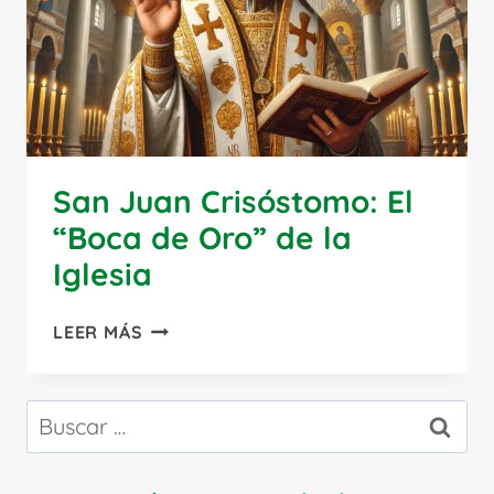
San Juan Crisóstomo: El
“Boca de Oro” de la
Iglesia
SAN
LEER MÁS
JUAN
CRISÓSTOMO:
EL
Buscar:
“BOCA
DE
ORO”