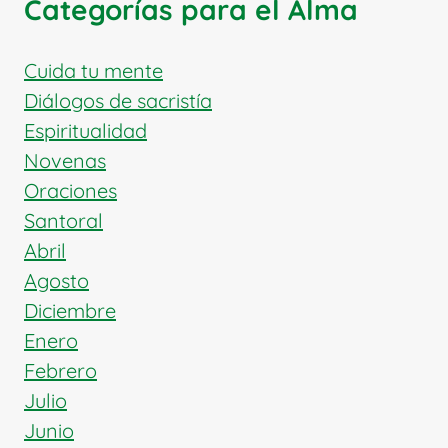
Categorías para el Alma
DE
LA
IGLESIA
Cuida tu mente
Diálogos de sacristía
Espiritualidad
Novenas
Oraciones
Santoral
Abril
Agosto
Diciembre
Enero
Febrero
Julio
Junio