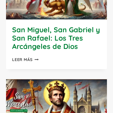
San Miguel, San Gabriel y
San Rafael: Los Tres
Arcángeles de Dios
SAN
LEER MÁS
MIGUEL,
SAN
GABRIEL
Y
SAN
RAFAEL:
LOS
TRES
ARCÁNGELES