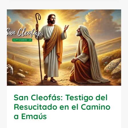
DAMIÁN:
MÉDICOS
DE
CUERPOS
Y
ALMAS
San Cleofás: Testigo del
Resucitado en el Camino
a Emaús