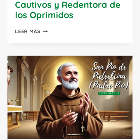
Cautivos y Redentora de
los Oprimidos
NUESTRA
LEER MÁS
SEÑORA
DE
LA
MERCED:
LA
MADRE
DE
LOS
CAUTIVOS
Y
REDENTORA
DE
LOS
OPRIMIDOS