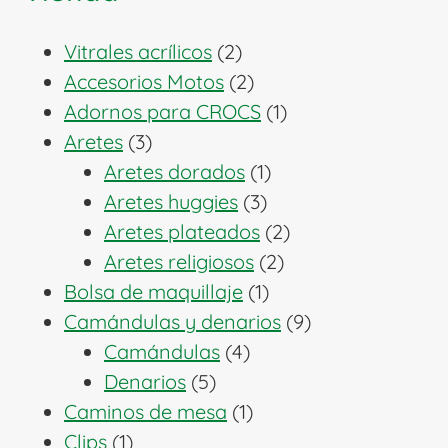
2
Vitrales acrílicos
2
productos
2
Accesorios Motos
2
productos
1
Adornos para CROCS
1
3
producto
Aretes
3
productos
1
Aretes dorados
1
3
producto
Aretes huggies
3
productos
2
Aretes plateados
2
2
productos
Aretes religiosos
2
1
productos
Bolsa de maquillaje
1
producto
9
Camándulas y denarios
9
4
productos
Camándulas
4
5
productos
Denarios
5
productos
1
Caminos de mesa
1
1
producto
Clips
1