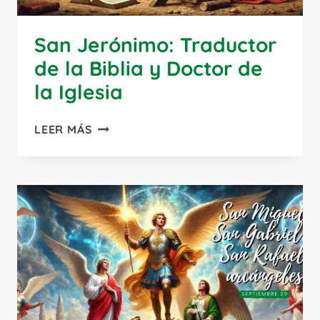
San Jerónimo: Traductor
de la Biblia y Doctor de
la Iglesia
SAN
LEER MÁS
JERÓNIMO:
TRADUCTOR
DE
LA
BIBLIA
Y
DOCTOR
DE
LA
IGLESIA