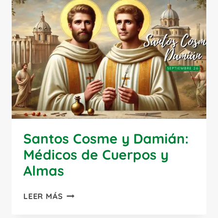
DE
LA
CARIDAD
Y
PADRE
DE
LOS
POBRES
Santos Cosme y Damián:
Médicos de Cuerpos y
Almas
SANTOS
LEER MÁS
COSME
Y