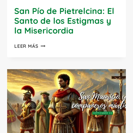
San Pío de Pietrelcina: El
Santo de los Estigmas y
la Misericordia
SAN
LEER MÁS
PÍO
DE
PIETRELCINA:
EL
SANTO
DE
LOS
ESTIGMAS
Y
LA
MISERICORDIA