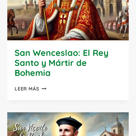
DE
DIOS
San Wenceslao: El Rey
Santo y Mártir de
Bohemia
SAN
LEER MÁS
WENCESLAO:
EL
REY
SANTO
Y
MÁRTIR