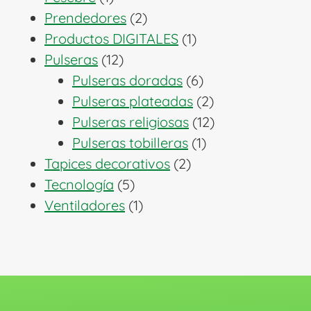
producto
2
Prendedores
2
productos
1
Productos DIGITALES
1
12
producto
Pulseras
12
productos
6
Pulseras doradas
6
productos
2
Pulseras plateadas
2
productos
12
Pulseras religiosas
12
1
productos
Pulseras tobilleras
1
2
producto
Tapices decorativos
2
5
productos
Tecnología
5
productos
1
Ventiladores
1
producto