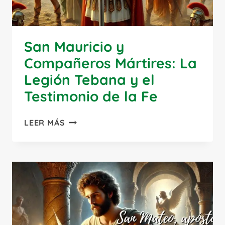
San Mauricio y
Compañeros Mártires: La
Legión Tebana y el
Testimonio de la Fe
SAN
LEER MÁS
MAURICIO
Y
COMPAÑEROS
MÁRTIRES:
LA
LEGIÓN
TEBANA
Y