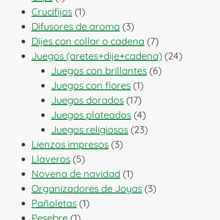
producto
1
Crucifijos
1
producto
3
Difusores de aroma
3
productos
7
Dijes con collar o cadena
7
productos
24
Juegos (aretes+dije+cadena)
24
6
producto
Juegos con brillantes
6
1
productos
Juegos con flores
1
17
producto
Juegos dorados
17
productos
4
Juegos plateados
4
productos
23
Juegos religiosos
23
3
productos
Lienzos impresos
3
5
productos
Llaveros
5
productos
1
Novena de navidad
1
producto
3
Organizadores de Joyas
3
1
productos
Pañoletas
1
1
producto
Pesebre
1