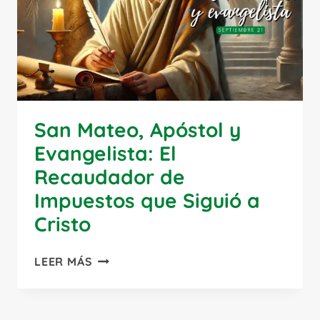
EL
TESTIMONIO
DE
LA
FE
San Mateo, Apóstol y
Evangelista: El
Recaudador de
Impuestos que Siguió a
Cristo
SAN
LEER MÁS
MATEO,
APÓSTOL
Y