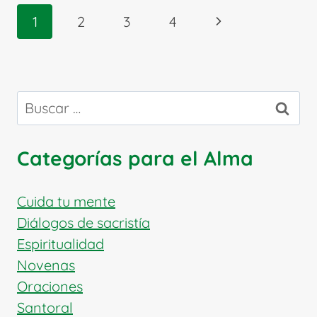
EVANGELISTA:
Navegación
Siguiente
1
2
3
4
EL
de
RECAUDADOR
página
página
DE
IMPUESTOS
QUE
Buscar:
SIGUIÓ
A
CRISTO
Categorías para el Alma
Cuida tu mente
Diálogos de sacristía
Espiritualidad
Novenas
Oraciones
Santoral