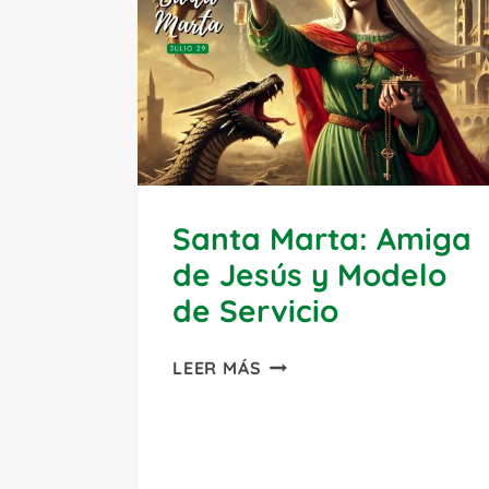
Y
FUNDADOR
DE
LOS
JESUITAS
Santa Marta: Amiga
de Jesús y Modelo
de Servicio
SANTA
LEER MÁS
MARTA:
AMIGA
DE
JESÚS