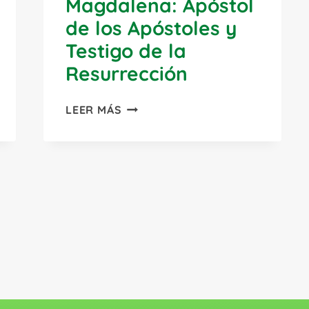
Magdalena: Apóstol
de los Apóstoles y
Testigo de la
Resurrección
SANTA
LEER MÁS
MARÍA
MAGDALENA:
APÓSTOL
DE
LOS
ente
APÓSTOLES
na
Y
TESTIGO
DE
LA
RESURRECCIÓN