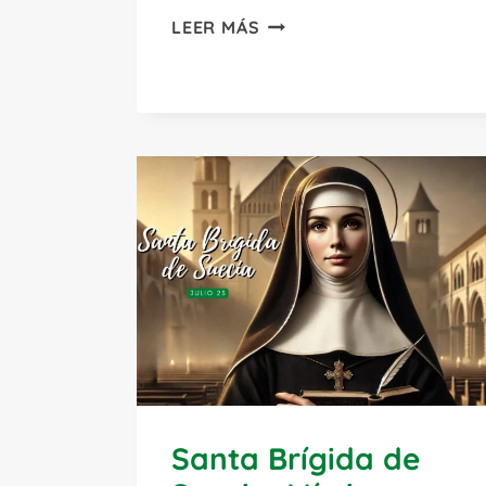
SANTIAGO
LEER MÁS
APÓSTOL:
EL
HIJO
DEL
TRUENO
Y
PATRÓN
DE
ESPAÑA
Santa Brígida de