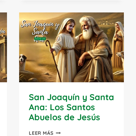
CASTROVERDE:
EDUCADOR,
MÁRTIR
Y
APÓSTOL
DE
LA
CULTURA
San Joaquín y Santa
Ana: Los Santos
Abuelos de Jesús
SAN
LEER MÁS