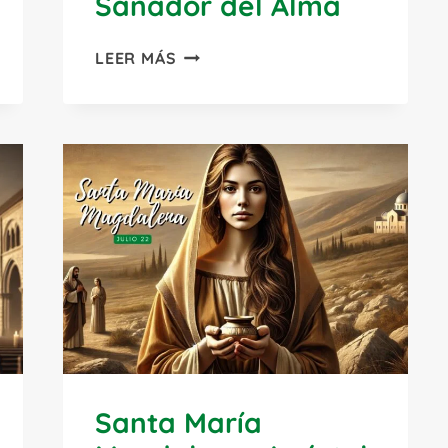
Sanador del Alma
SAN
LEER MÁS
CHARBEL
MAKHLOUF:
EL
ERMITAÑO
DE
DIOS
Y
SANADOR
DEL
ALMA
Santa María