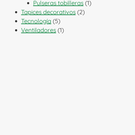
1
productos
Pulseras tobilleras
1
2
producto
Tapices decorativos
2
5
productos
Tecnología
5
productos
1
Ventiladores
1
producto