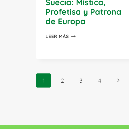
Suecia: Mística,
Profetisa y Patrona
de Europa
SANTA
LEER MÁS
BRÍGIDA
DE
SUECIA:
MÍSTICA,
PROFETISA
Navegación
Y
Sigui
1
2
3
4
PATRONA
de
DE
pági
página
EUROPA