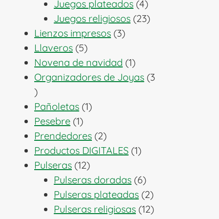
productos
4
Juegos plateados
4
productos
23
Juegos religiosos
23
3
productos
Lienzos impresos
3
5
productos
Llaveros
5
productos
1
Novena de navidad
1
producto
Organizadores de Joyas
3
3
productos
1
Pañoletas
1
1
producto
Pesebre
1
producto
2
Prendedores
2
productos
1
Productos DIGITALES
1
12
producto
Pulseras
12
productos
6
Pulseras doradas
6
productos
2
Pulseras plateadas
2
productos
12
Pulseras religiosas
12