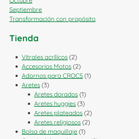
Octubre
Septiembre
Transformación con propósito
Tienda
2
Vitrales acrílicos
2
productos
2
Accesorios Motos
2
productos
1
Adornos para CROCS
1
3
producto
Aretes
3
productos
1
Aretes dorados
1
3
producto
Aretes huggies
3
productos
2
Aretes plateados
2
2
productos
Aretes religiosos
2
1
productos
Bolsa de maquillaje
1