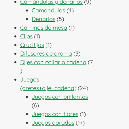
producto
9
Camándulas y denarios
9
4
productos
Camándulas
4
5
productos
Denarios
5
productos
1
Caminos de mesa
1
1
producto
Clips
1
producto
1
Crucifijos
1
producto
3
Difusores de aroma
3
productos
Dijes con collar o cadena
7
7
productos
Juegos
24
(aretes+dije+cadena)
24
productos
Juegos con brillantes
6
6
productos
1
Juegos con flores
1
17
producto
Juegos dorados
17