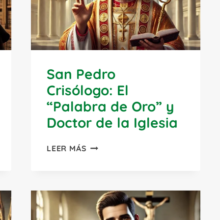
San Pedro
Crisólogo: El
“Palabra de Oro” y
Doctor de la Iglesia
SAN
LEER MÁS
PEDRO
CRISÓLOGO:
EL
“PALABRA
DE
ORO”