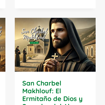
JOAQUÍN
Y
SANTA
ANA:
LOS
SANTOS
ABUELOS
DE
JESÚS
San Charbel
Makhlouf: El
Ermitaño de Dios y