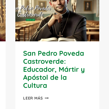
Y
DOCTOR
DE
LA
IGLESIA
San Pedro Poveda
Castroverde:
Educador, Mártir y
Apóstol de la
Cultura
SAN
LEER MÁS
PEDRO
POVEDA