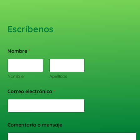
Escríbenos
Nombre
*
Nombre
Apellidos
Correo electrónico
*
Comentario o mensaje