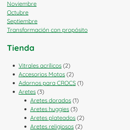
Noviembre
Octubre
Septiembre
Transformación con propósito
Tienda
2
Vitrales acrílicos
2
productos
2
Accesorios Motos
2
productos
1
Adornos para CROCS
1
3
producto
Aretes
3
productos
1
Aretes dorados
1
3
producto
Aretes huggies
3
productos
2
Aretes plateados
2
2
productos
Aretes religiosos
2