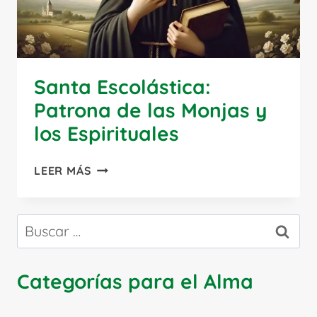
Santa Escolástica:
Patrona de las Monjas y
los Espirituales
SANTA
LEER MÁS
ESCOLÁSTICA:
PATRONA
DE
Buscar:
LAS
MONJAS
Y
Categorías para el Alma
LOS
ESPIRITUALES