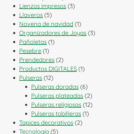
3
productos
Lienzos impresos
3
5
productos
Llaveros
5
productos
1
Novena de navidad
1
producto
3
Organizadores de Joyas
3
1
productos
Pañoletas
1
1
producto
Pesebre
1
producto
2
Prendedores
2
productos
1
Productos DIGITALES
1
12
producto
Pulseras
12
productos
6
Pulseras doradas
6
productos
2
Pulseras plateadas
2
productos
12
Pulseras religiosas
12
1
productos
Pulseras tobilleras
1
2
producto
Tapices decorativos
2
5
productos
Tecnología
5