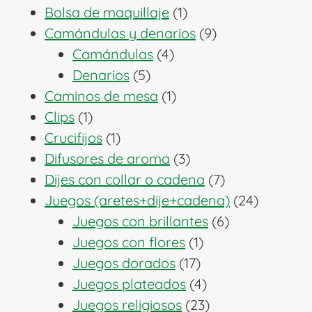
1
productos
Bolsa de maquillaje
1
producto
9
Camándulas y denarios
9
4
productos
Camándulas
4
5
productos
Denarios
5
productos
1
Caminos de mesa
1
1
producto
Clips
1
producto
1
Crucifijos
1
producto
3
Difusores de aroma
3
productos
7
Dijes con collar o cadena
7
productos
24
Juegos (aretes+dije+cadena)
24
6
producto
Juegos con brillantes
6
1
productos
Juegos con flores
1
17
producto
Juegos dorados
17
productos
4
Juegos plateados
4
productos
23
Juegos religiosos
23