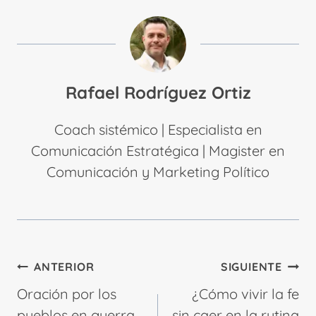
Rafael Rodríguez Ortiz
Coach sistémico | Especialista en
Comunicación Estratégica | Magister en
Comunicación y Marketing Político
Navegación
ANTERIOR
SIGUIENTE
de
Oración por los
¿Cómo vivir la fe
entradas
pueblos en guerra
sin caer en la rutina