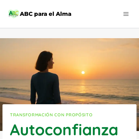
Saltar
al
ABC para el Alma
contenido
TRANSFORMACIÓN CON PROPÓSITO
Autoconfianza