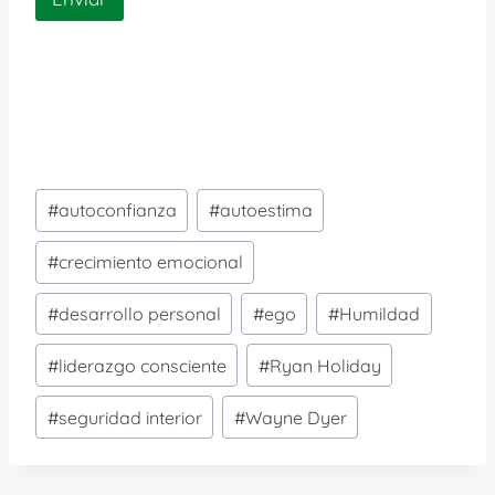
Etiquetas
#
autoconfianza
#
autoestima
de
la
#
crecimiento emocional
entrada:
#
desarrollo personal
#
ego
#
Humildad
#
liderazgo consciente
#
Ryan Holiday
#
seguridad interior
#
Wayne Dyer