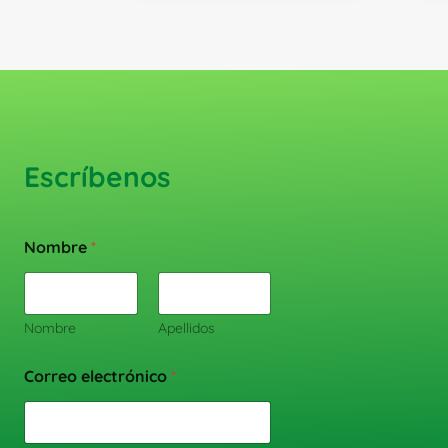
Escríbenos
Nombre
*
Nombre
Apellidos
Correo electrónico
*