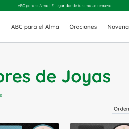
ABC para el Alma | El lugar donde tu alma se renueva
ABC para el Alma
Oraciones
Novena
res de Joyas
s