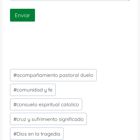
Enviar
Etiquetas
#
acompañamiento pastoral duelo
de
la
#
comunidad y fe
entrada:
#
consuelo espiritual catolico
#
cruz y sufrimiento significado
#
Dios en la tragedia