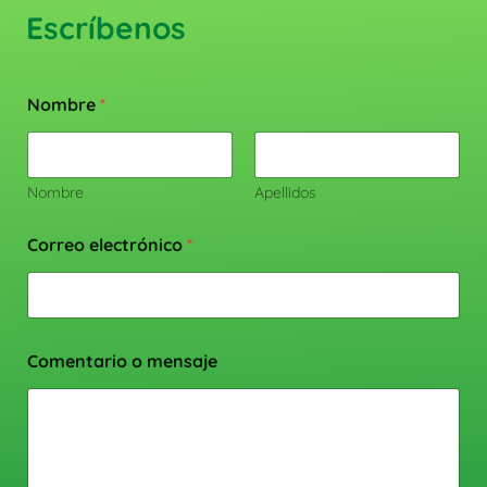
Escríbenos
Nombre
*
Nombre
Apellidos
Correo electrónico
*
Comentario o mensaje