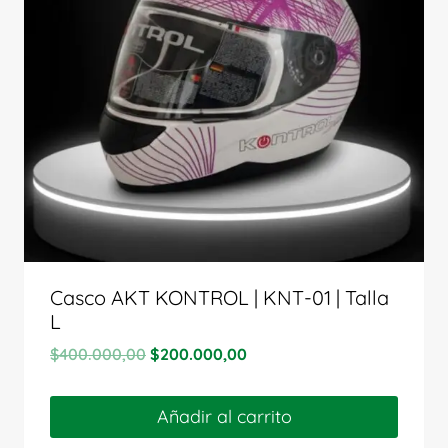
Casco AKT KONTROL | KNT-01 | Talla
L
El
El
$
400.000,00
$
200.000,00
precio
precio
original
actual
Añadir al carrito
era:
es: