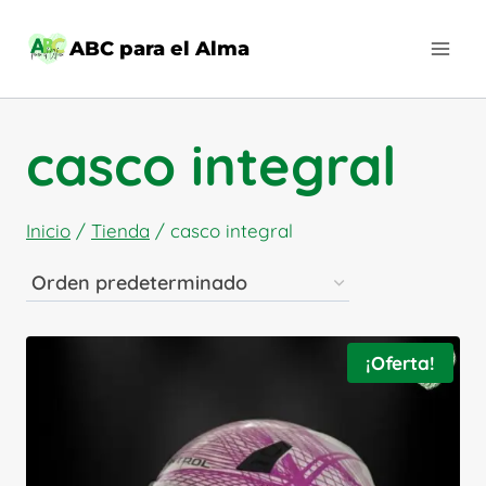
Saltar
al
ABC para el Alma
contenido
casco integral
Inicio
/
Tienda
/
casco integral
¡Oferta!