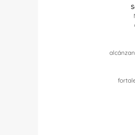
S
alcánzano
fortal