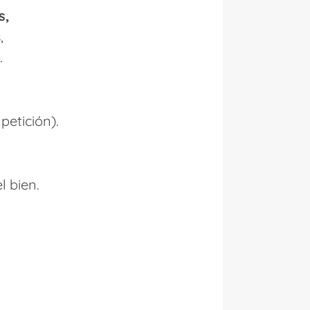
s,
,
.
petición).
l bien.