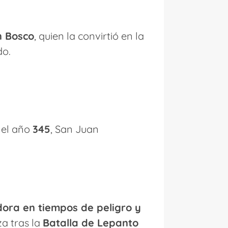
n Bosco
, quien la convirtió en la
do.
n el año
345
, San Juan
dora en tiempos de peligro y
za tras la
Batalla de Lepanto