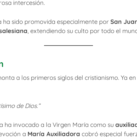
osa intercesión.
ra ha sido promovida especialmente por
San Jua
salesiana
, extendiendo su culto por todo el mun
n
onta a los primeros siglos del cristianismo. Ya e
tísimo de Dios.”
lesia ha invocado a la Virgen María como su
auxilia
devoción a
María Auxiliadora
cobró especial fuer