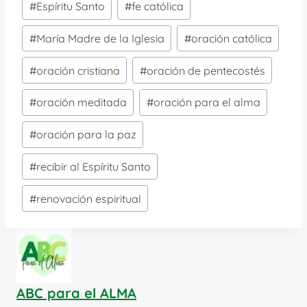
la
#
Espíritu Santo
#
fe católica
entrada:
#
María Madre de la Iglesia
#
oración católica
#
oración cristiana
#
oración de pentecostés
#
oración meditada
#
oración para el alma
#
oración para la paz
#
recibir al Espíritu Santo
#
renovación espiritual
ABC para el ALMA