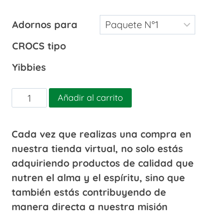
Adornos para
CROCS tipo
Yibbies
Adornos
Añadir al carrito
para
CROCS
Cada vez que realizas una compra en
tipo
nuestra tienda virtual, no solo estás
Yibbies
adquiriendo productos de calidad que
5
nutren el alma y el espíritu, sino que
piezas
también estás contribuyendo de
cantidad
manera directa a nuestra misión