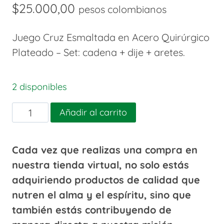
$
25.000,00
pesos colombianos
Juego Cruz Esmaltada en Acero Quirúrgico
Plateado – Set: cadena + dije + aretes.
2 disponibles
Juego
Añadir al carrito
Cruz
Esmaltada
Cada vez que realizas una compra en
cantidad
nuestra tienda virtual, no solo estás
adquiriendo productos de calidad que
nutren el alma y el espíritu, sino que
también estás contribuyendo de