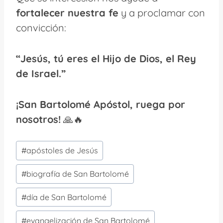
fortalecer nuestra fe
y a proclamar con
convicción:
“Jesús, tú eres el Hijo de Dios, el Rey
de Israel.”
¡San Bartolomé Apóstol, ruega por
nosotros!
🙏🔥
Etiquetas
#
apóstoles de Jesús
de
la
#
biografía de San Bartolomé
entrada:
#
día de San Bartolomé
#
evangelización de San Bartolomé