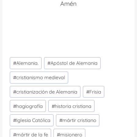
Amén
Etiquetas
#
Alemania.
#
Apóstol de Alemania
de
la
#
cristianismo medieval
entrada:
#
cristianización de Alemania
#
Frisia
#
hagiografía
#
historia cristiana
#
Iglesia Católica
#
mártir cristiano
#
mártir de la fe
#
misionero