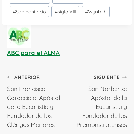
#
San Bonifacio
#
siglo VIII
#
Wynfrith
ABC para el ALMA
Navegación
ANTERIOR
SIGUIENTE
de
San Francisco
San Norberto:
entradas
Caracciolo: Apóstol
Apóstol de la
de la Eucaristía y
Eucaristía y
Fundador de los
Fundador de los
Clérigos Menores
Premonstratenses