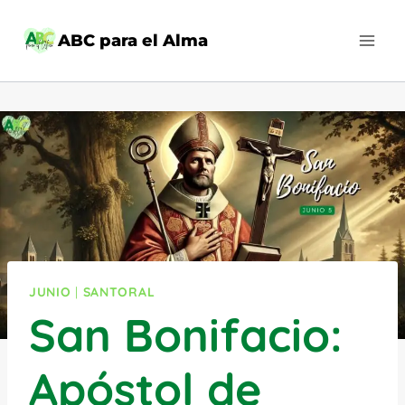
Saltar
al
ABC para el Alma
contenido
JUNIO
|
SANTORAL
San Bonifacio:
Apóstol de