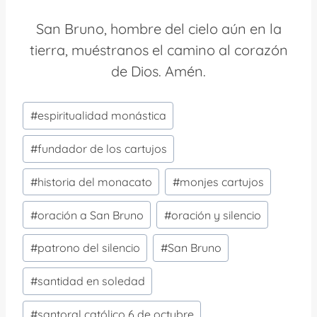
San Bruno, hombre del cielo aún en la
tierra, muéstranos el camino al corazón
de Dios. Amén.
Etiquetas
#
espiritualidad monástica
de
la
#
fundador de los cartujos
entrada:
#
historia del monacato
#
monjes cartujos
#
oración a San Bruno
#
oración y silencio
#
patrono del silencio
#
San Bruno
#
santidad en soledad
#
santoral católico 6 de octubre