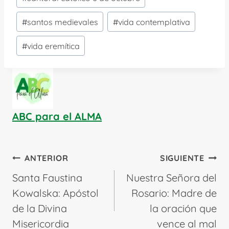
#
santos medievales
#
vida contemplativa
#
vida eremítica
ABC para el ALMA
Navegación
ANTERIOR
SIGUIENTE
de
Santa Faustina
Nuestra Señora del
entradas
Kowalska: Apóstol
Rosario: Madre de
de la Divina
la oración que
Misericordia
vence al mal