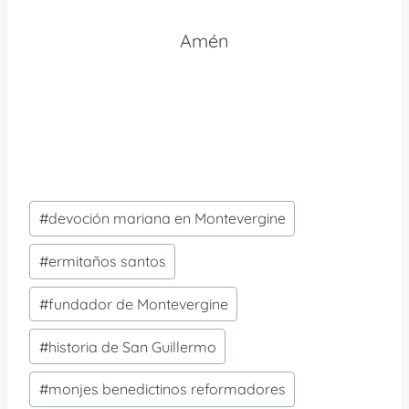
Amén
Etiquetas
#
devoción mariana en Montevergine
de
la
#
ermitaños santos
entrada:
#
fundador de Montevergine
#
historia de San Guillermo
#
monjes benedictinos reformadores