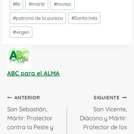
#
fe
#
mártir
#
novias
de
la
#
patrona de la pureza
#
Santa Inés
entrada:
#
virgen
ABC para el ALMA
Navegación
ANTERIOR
SIGUIENTE
de
San Sebastián,
San Vicente,
entradas
Mártir: Protector
Diácono y Mártir:
contra la Peste y
Protector de los