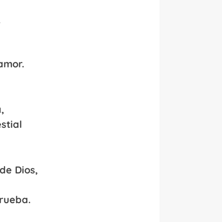
,
amor.
,
stial
de Dios,
rueba.