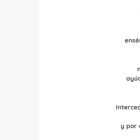
ensé
ayúd
Interce
y por