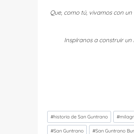
Que, como tú, vivamos con un 
Inspíranos a construir un
Etiquetas
#
historia de San Guntrano
#
milag
de
la
#
San Guntrano
#
San Guntrano Bu