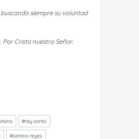
, buscando siempre su voluntad
 Por Cristo nuestro Señor.
stiano
#
rey santo
o
#
santos reyes