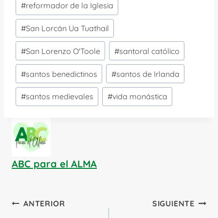
#
reformador de la Iglesia
#
San Lorcán Ua Tuathail
#
San Lorenzo O'Toole
#
santoral católico
#
santos benedictinos
#
santos de Irlanda
#
santos medievales
#
vida monástica
ABC para el ALMA
Navegación
ANTERIOR
SIGUIENTE