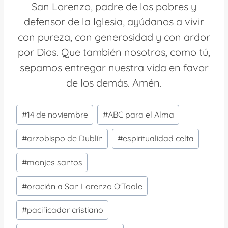
San Lorenzo, padre de los pobres y
defensor de la Iglesia, ayúdanos a vivir
con pureza, con generosidad y con ardor
por Dios. Que también nosotros, como tú,
sepamos entregar nuestra vida en favor
de los demás. Amén.
Etiquetas
#
14 de noviembre
#
ABC para el Alma
de
la
#
arzobispo de Dublín
#
espiritualidad celta
entrada:
#
monjes santos
#
oración a San Lorenzo O'Toole
#
pacificador cristiano