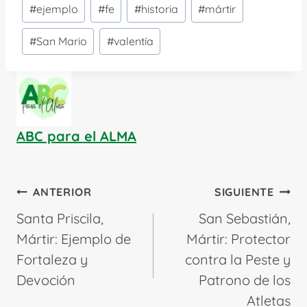
#
ejemplo
#
fe
#
historia
#
mártir
de
la
#
San Mario
#
valentía
entrada:
ABC para el ALMA
Navegación
ANTERIOR
SIGUIENTE
de
Santa Priscila,
San Sebastián,
entradas
Mártir: Ejemplo de
Mártir: Protector
Fortaleza y
contra la Peste y
Devoción
Patrono de los
Atletas