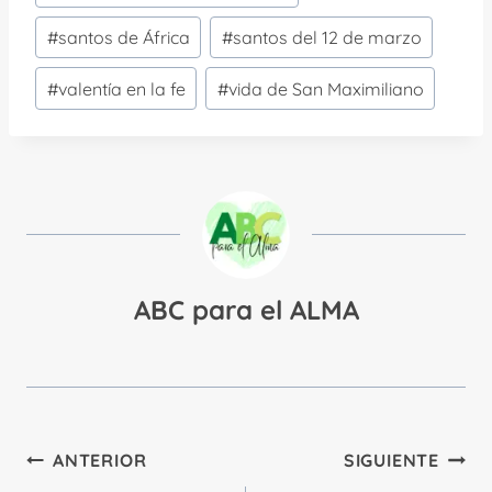
#
santos de África
#
santos del 12 de marzo
#
valentía en la fe
#
vida de San Maximiliano
ABC para el ALMA
Navegación
ANTERIOR
SIGUIENTE