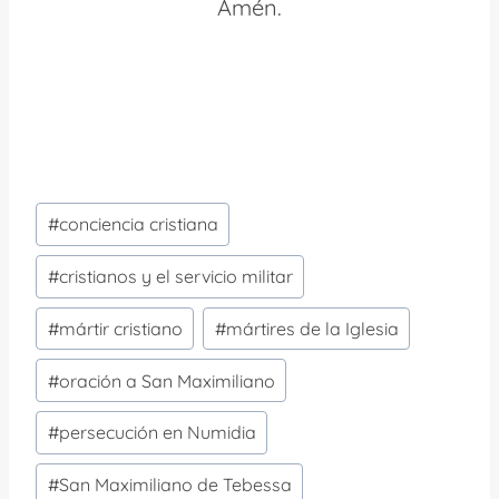
Amén.
Etiquetas
#
conciencia cristiana
de
la
#
cristianos y el servicio militar
entrada:
#
mártir cristiano
#
mártires de la Iglesia
#
oración a San Maximiliano
#
persecución en Numidia
#
San Maximiliano de Tebessa