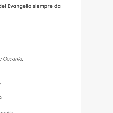
 del Evangelio siempre da
e Oceanía,
,
.
gelio,