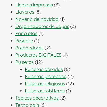
3
productos
Lienzos impresos
3
5
productos
Llaveros
5
productos
1
Novena de navidad
1
producto
3
Organizadores de Joyas
3
1
productos
Pañoletas
1
1
producto
Pesebre
1
producto
2
Prendedores
2
productos
1
Productos DIGITALES
1
12
producto
Pulseras
12
productos
6
Pulseras doradas
6
productos
2
Pulseras plateadas
2
productos
12
Pulseras religiosas
12
1
productos
Pulseras tobilleras
1
2
producto
Tapices decorativos
2
5
productos
Tecnología
5