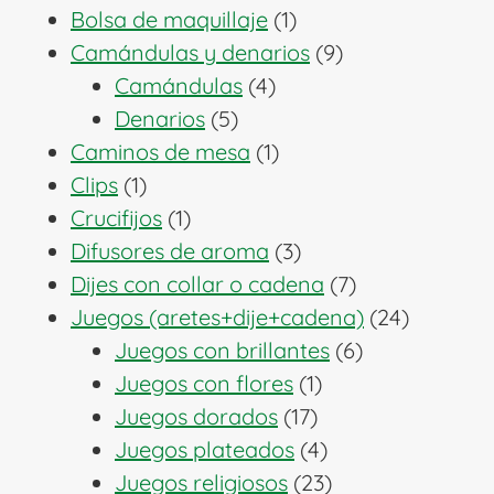
1
productos
Bolsa de maquillaje
1
producto
9
Camándulas y denarios
9
4
productos
Camándulas
4
5
productos
Denarios
5
productos
1
Caminos de mesa
1
1
producto
Clips
1
producto
1
Crucifijos
1
producto
3
Difusores de aroma
3
productos
7
Dijes con collar o cadena
7
productos
24
Juegos (aretes+dije+cadena)
24
6
producto
Juegos con brillantes
6
1
productos
Juegos con flores
1
17
producto
Juegos dorados
17
productos
4
Juegos plateados
4
productos
23
Juegos religiosos
23