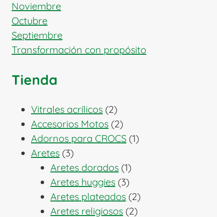
Noviembre
Octubre
Septiembre
Transformación con propósito
Tienda
2
Vitrales acrílicos
2
productos
2
Accesorios Motos
2
productos
1
Adornos para CROCS
1
3
producto
Aretes
3
productos
1
Aretes dorados
1
3
producto
Aretes huggies
3
productos
2
Aretes plateados
2
2
productos
Aretes religiosos
2