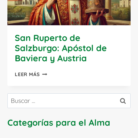
San Ruperto de
Salzburgo: Apóstol de
Baviera y Austria
SAN
LEER MÁS
RUPERTO
DE
SALZBURGO:
Buscar:
APÓSTOL
DE
BAVIERA
Categorías para el Alma
Y
AUSTRIA