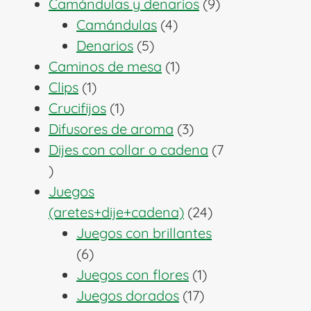
producto
9
Camándulas y denarios
9
4
productos
Camándulas
4
5
productos
Denarios
5
productos
1
Caminos de mesa
1
1
producto
Clips
1
producto
1
Crucifijos
1
producto
3
Difusores de aroma
3
productos
Dijes con collar o cadena
7
7
productos
Juegos
24
(aretes+dije+cadena)
24
productos
Juegos con brillantes
6
6
productos
1
Juegos con flores
1
17
producto
Juegos dorados
17