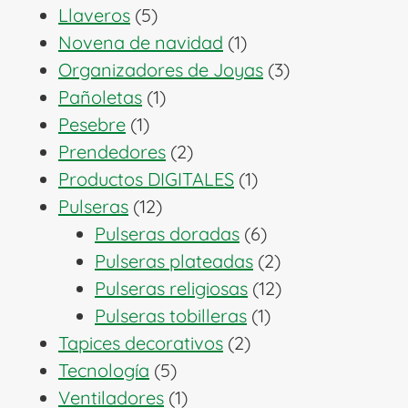
5
productos
Llaveros
5
productos
1
Novena de navidad
1
producto
3
Organizadores de Joyas
3
1
productos
Pañoletas
1
1
producto
Pesebre
1
producto
2
Prendedores
2
productos
1
Productos DIGITALES
1
12
producto
Pulseras
12
productos
6
Pulseras doradas
6
productos
2
Pulseras plateadas
2
productos
12
Pulseras religiosas
12
1
productos
Pulseras tobilleras
1
2
producto
Tapices decorativos
2
5
productos
Tecnología
5
productos
1
Ventiladores
1