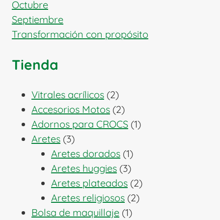
Octubre
Septiembre
Transformación con propósito
Tienda
2
Vitrales acrílicos
2
productos
2
Accesorios Motos
2
productos
1
Adornos para CROCS
1
3
producto
Aretes
3
productos
1
Aretes dorados
1
3
producto
Aretes huggies
3
productos
2
Aretes plateados
2
2
productos
Aretes religiosos
2
1
productos
Bolsa de maquillaje
1