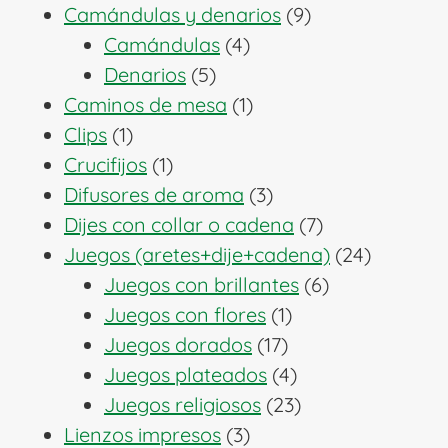
producto
9
Camándulas y denarios
9
4
productos
Camándulas
4
5
productos
Denarios
5
productos
1
Caminos de mesa
1
1
producto
Clips
1
producto
1
Crucifijos
1
producto
3
Difusores de aroma
3
productos
7
Dijes con collar o cadena
7
productos
24
Juegos (aretes+dije+cadena)
24
6
producto
Juegos con brillantes
6
1
productos
Juegos con flores
1
17
producto
Juegos dorados
17
productos
4
Juegos plateados
4
productos
23
Juegos religiosos
23
3
productos
Lienzos impresos
3