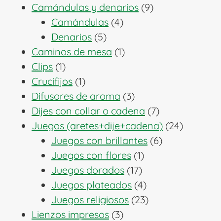
producto
9
Camándulas y denarios
9
4
productos
Camándulas
4
5
productos
Denarios
5
productos
1
Caminos de mesa
1
1
producto
Clips
1
producto
1
Crucifijos
1
producto
3
Difusores de aroma
3
productos
7
Dijes con collar o cadena
7
productos
24
Juegos (aretes+dije+cadena)
24
6
producto
Juegos con brillantes
6
1
productos
Juegos con flores
1
17
producto
Juegos dorados
17
productos
4
Juegos plateados
4
productos
23
Juegos religiosos
23
3
productos
Lienzos impresos
3