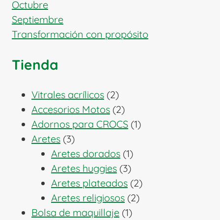
Octubre
Septiembre
Transformación con propósito
Tienda
2
Vitrales acrílicos
2
productos
2
Accesorios Motos
2
productos
1
Adornos para CROCS
1
3
producto
Aretes
3
productos
1
Aretes dorados
1
3
producto
Aretes huggies
3
productos
2
Aretes plateados
2
2
productos
Aretes religiosos
2
1
productos
Bolsa de maquillaje
1