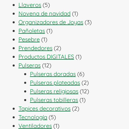
5
productos
Llaveros
5
productos
1
Novena de navidad
1
producto
3
Organizadores de Joyas
3
1
productos
Pañoletas
1
1
producto
Pesebre
1
producto
2
Prendedores
2
productos
1
Productos DIGITALES
1
12
producto
Pulseras
12
productos
6
Pulseras doradas
6
productos
2
Pulseras plateadas
2
productos
12
Pulseras religiosas
12
1
productos
Pulseras tobilleras
1
2
producto
Tapices decorativos
2
5
productos
Tecnología
5
productos
1
Ventiladores
1