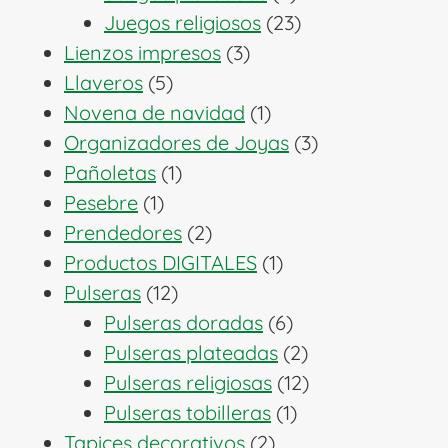
productos
23
Juegos religiosos
23
3
productos
Lienzos impresos
3
5
productos
Llaveros
5
productos
1
Novena de navidad
1
producto
3
Organizadores de Joyas
3
1
productos
Pañoletas
1
1
producto
Pesebre
1
producto
2
Prendedores
2
productos
1
Productos DIGITALES
1
12
producto
Pulseras
12
productos
6
Pulseras doradas
6
productos
2
Pulseras plateadas
2
productos
12
Pulseras religiosas
12
1
productos
Pulseras tobilleras
1
2
producto
Tapices decorativos
2