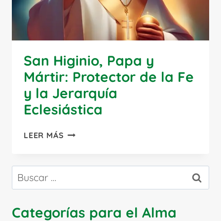
San Higinio, Papa y
Mártir: Protector de la Fe
y la Jerarquía
Eclesiástica
SAN
LEER MÁS
HIGINIO,
PAPA
Y
Buscar:
MÁRTIR:
PROTECTOR
DE
Categorías para el Alma
LA