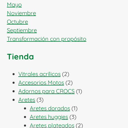
Mayo
Noviembre
Octubre
Septiembre
Transformación con propósito
Tienda
2
Vitrales acrílicos
2
productos
2
Accesorios Motos
2
productos
1
Adornos para CROCS
1
3
producto
Aretes
3
productos
1
Aretes dorados
1
3
producto
Aretes huggies
3
productos
2
Aretes plateados
2