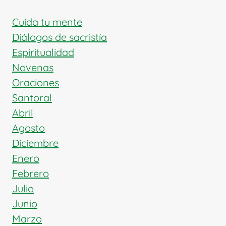
FE
Y
Cuida tu mente
LA
Diálogos de sacristía
JERARQUÍA
Espiritualidad
ECLESIÁSTICA
Novenas
Oraciones
Santoral
Abril
Agosto
Diciembre
Enero
Febrero
Julio
Junio
Marzo