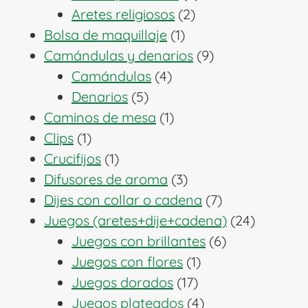
2
productos
Aretes religiosos
2
1
productos
Bolsa de maquillaje
1
producto
9
Camándulas y denarios
9
4
productos
Camándulas
4
5
productos
Denarios
5
productos
1
Caminos de mesa
1
1
producto
Clips
1
producto
1
Crucifijos
1
producto
3
Difusores de aroma
3
productos
7
Dijes con collar o cadena
7
productos
24
Juegos (aretes+dije+cadena)
24
6
producto
Juegos con brillantes
6
1
productos
Juegos con flores
1
17
producto
Juegos dorados
17
productos
4
Juegos plateados
4