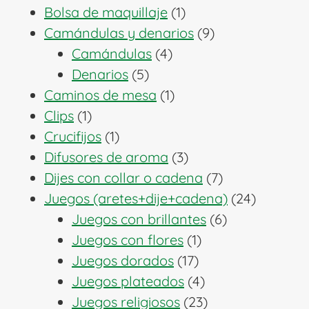
1
productos
Bolsa de maquillaje
1
producto
9
Camándulas y denarios
9
4
productos
Camándulas
4
5
productos
Denarios
5
productos
1
Caminos de mesa
1
1
producto
Clips
1
producto
1
Crucifijos
1
producto
3
Difusores de aroma
3
productos
7
Dijes con collar o cadena
7
productos
24
Juegos (aretes+dije+cadena)
24
6
producto
Juegos con brillantes
6
1
productos
Juegos con flores
1
17
producto
Juegos dorados
17
productos
4
Juegos plateados
4
productos
23
Juegos religiosos
23