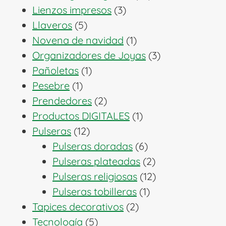
3
productos
Lienzos impresos
3
5
productos
Llaveros
5
productos
1
Novena de navidad
1
producto
3
Organizadores de Joyas
3
1
productos
Pañoletas
1
1
producto
Pesebre
1
producto
2
Prendedores
2
productos
1
Productos DIGITALES
1
12
producto
Pulseras
12
productos
6
Pulseras doradas
6
productos
2
Pulseras plateadas
2
productos
12
Pulseras religiosas
12
1
productos
Pulseras tobilleras
1
2
producto
Tapices decorativos
2
5
productos
Tecnología
5