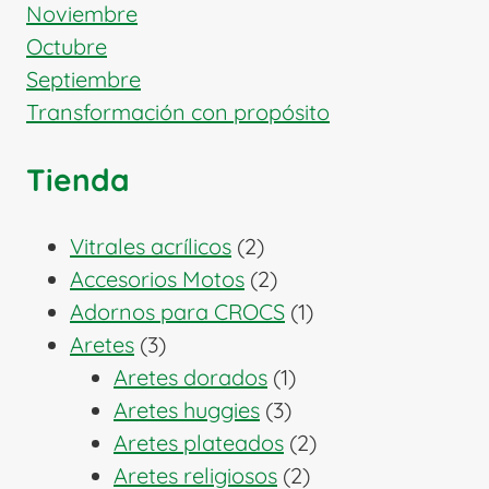
Noviembre
Octubre
Septiembre
Transformación con propósito
Tienda
2
Vitrales acrílicos
2
productos
2
Accesorios Motos
2
productos
1
Adornos para CROCS
1
3
producto
Aretes
3
productos
1
Aretes dorados
1
3
producto
Aretes huggies
3
productos
2
Aretes plateados
2
2
productos
Aretes religiosos
2