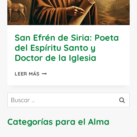
San Efrén de Siria: Poeta
del Espíritu Santo y
Doctor de la Iglesia
SAN
LEER MÁS
EFRÉN
DE
SIRIA:
Buscar:
POETA
DEL
ESPÍRITU
Categorías para el Alma
SANTO
Y