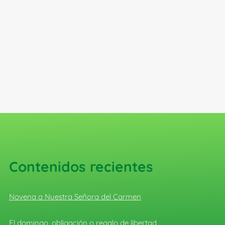
Contenidos recientes
Novena a Nuestra Señora del Carmen
El domingo, obligación o regalo de libertad