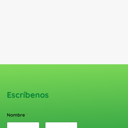
Escríbenos
Nombre
*