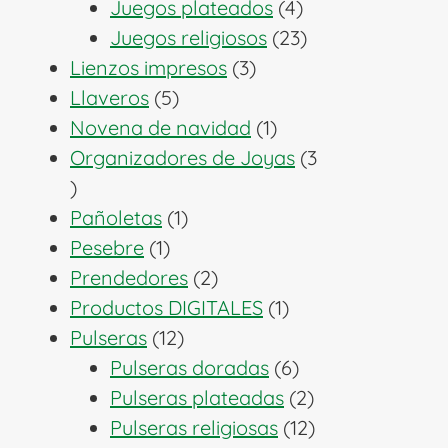
productos
4
Juegos plateados
4
productos
23
Juegos religiosos
23
3
productos
Lienzos impresos
3
5
productos
Llaveros
5
productos
1
Novena de navidad
1
producto
Organizadores de Joyas
3
3
productos
1
Pañoletas
1
1
producto
Pesebre
1
producto
2
Prendedores
2
productos
1
Productos DIGITALES
1
12
producto
Pulseras
12
productos
6
Pulseras doradas
6
productos
2
Pulseras plateadas
2
productos
12
Pulseras religiosas
12