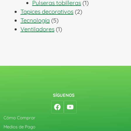
1
productos
Pulseras tobilleras
1
2
producto
Tapices decorativos
2
5
productos
Tecnología
5
productos
1
Ventiladores
1
producto
SÍGUENOS
Cómo Comprar
Medios de Pago