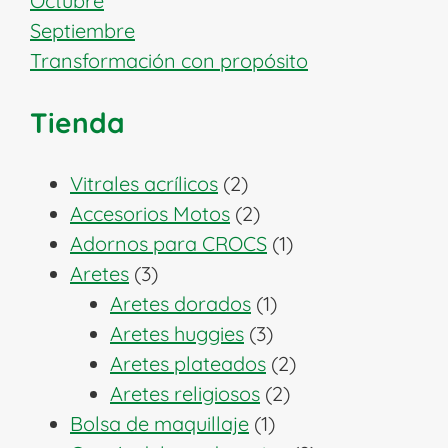
Octubre
Septiembre
Transformación con propósito
Tienda
2
Vitrales acrílicos
2
productos
2
Accesorios Motos
2
productos
1
Adornos para CROCS
1
3
producto
Aretes
3
productos
1
Aretes dorados
1
3
producto
Aretes huggies
3
productos
2
Aretes plateados
2
2
productos
Aretes religiosos
2
1
productos
Bolsa de maquillaje
1