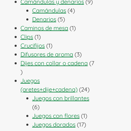
producto
9
Camándulas y denarios
9
4
productos
Camándulas
4
5
productos
Denarios
5
productos
1
Caminos de mesa
1
1
producto
Clips
1
producto
1
Crucifijos
1
producto
3
Difusores de aroma
3
productos
Dijes con collar o cadena
7
7
productos
Juegos
24
(aretes+dije+cadena)
24
productos
Juegos con brillantes
6
6
productos
1
Juegos con flores
1
17
producto
Juegos dorados
17