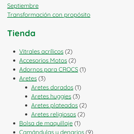
Septiembre
Transformación con propósito
Tienda
2
Vitrales acrílicos
2
productos
2
Accesorios Motos
2
productos
1
Adornos para CROCS
1
3
producto
Aretes
3
productos
1
Aretes dorados
1
3
producto
Aretes huggies
3
productos
2
Aretes plateados
2
2
productos
Aretes religiosos
2
1
productos
Bolsa de maquillaje
1
producto
9
Camándulas y denarios
9