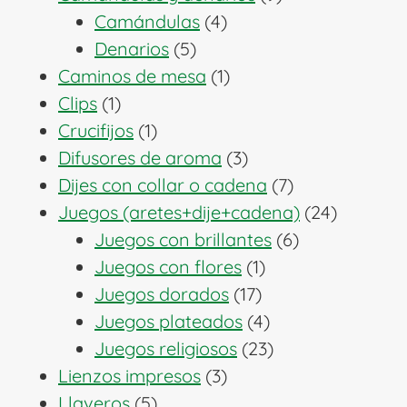
4
productos
Camándulas
4
5
productos
Denarios
5
productos
1
Caminos de mesa
1
1
producto
Clips
1
producto
1
Crucifijos
1
producto
3
Difusores de aroma
3
productos
7
Dijes con collar o cadena
7
productos
24
Juegos (aretes+dije+cadena)
24
6
producto
Juegos con brillantes
6
1
productos
Juegos con flores
1
17
producto
Juegos dorados
17
productos
4
Juegos plateados
4
productos
23
Juegos religiosos
23
3
productos
Lienzos impresos
3
5
productos
Llaveros
5