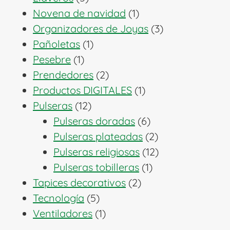
productos
1
Novena de navidad
1
producto
3
Organizadores de Joyas
3
1
productos
Pañoletas
1
1
producto
Pesebre
1
producto
2
Prendedores
2
productos
1
Productos DIGITALES
1
12
producto
Pulseras
12
productos
6
Pulseras doradas
6
productos
2
Pulseras plateadas
2
productos
12
Pulseras religiosas
12
1
productos
Pulseras tobilleras
1
2
producto
Tapices decorativos
2
5
productos
Tecnología
5
productos
1
Ventiladores
1
producto