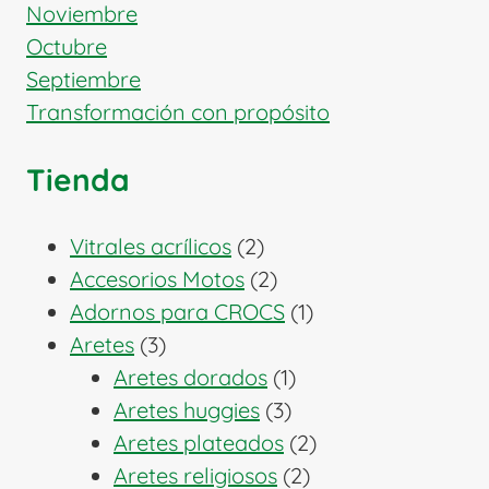
Noviembre
Octubre
Septiembre
Transformación con propósito
Tienda
2
Vitrales acrílicos
2
productos
2
Accesorios Motos
2
productos
1
Adornos para CROCS
1
3
producto
Aretes
3
productos
1
Aretes dorados
1
3
producto
Aretes huggies
3
productos
2
Aretes plateados
2
2
productos
Aretes religiosos
2