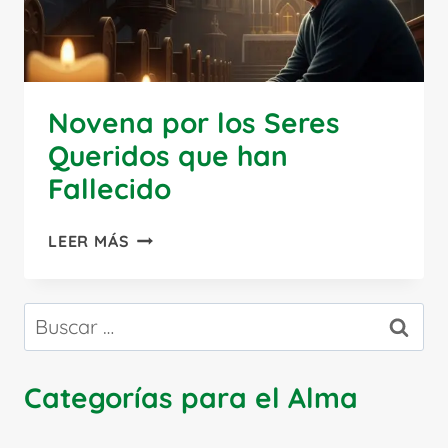
Novena por los Seres
Queridos que han
Fallecido
NOVENA
LEER MÁS
POR
LOS
SERES
Buscar:
QUERIDOS
QUE
HAN
Categorías para el Alma
FALLECIDO