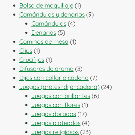
1
productos
Bolsa de maquillaje
1
producto
9
Camándulas y denarios
9
4
productos
Camándulas
4
5
productos
Denarios
5
productos
1
Caminos de mesa
1
1
producto
Clips
1
producto
1
Crucifijos
1
producto
3
Difusores de aroma
3
productos
7
Dijes con collar o cadena
7
productos
24
Juegos (aretes+dije+cadena)
24
6
producto
Juegos con brillantes
6
1
productos
Juegos con flores
1
17
producto
Juegos dorados
17
productos
4
Juegos plateados
4
productos
23
Juegos religiosos
23