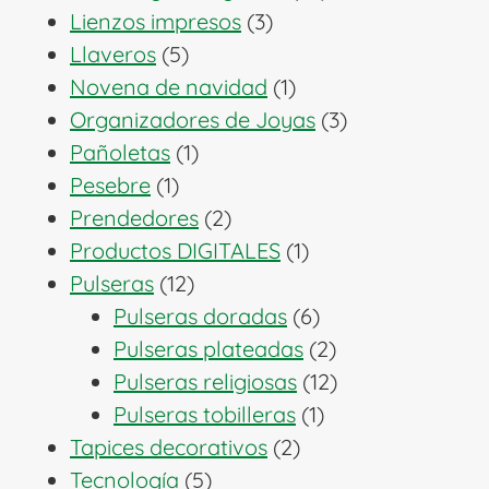
3
productos
Lienzos impresos
3
5
productos
Llaveros
5
productos
1
Novena de navidad
1
producto
3
Organizadores de Joyas
3
1
productos
Pañoletas
1
1
producto
Pesebre
1
producto
2
Prendedores
2
productos
1
Productos DIGITALES
1
12
producto
Pulseras
12
productos
6
Pulseras doradas
6
productos
2
Pulseras plateadas
2
productos
12
Pulseras religiosas
12
1
productos
Pulseras tobilleras
1
2
producto
Tapices decorativos
2
5
productos
Tecnología
5