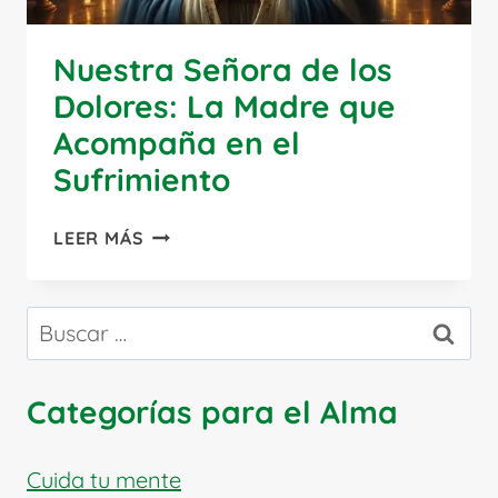
Nuestra Señora de los
Dolores: La Madre que
Acompaña en el
Sufrimiento
NUESTRA
LEER MÁS
SEÑORA
DE
LOS
Buscar:
DOLORES:
LA
MADRE
Categorías para el Alma
QUE
ACOMPAÑA
EN
Cuida tu mente