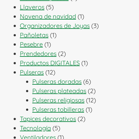
5
productos
Llaveros
5
productos
1
Novena de navidad
1
producto
3
Organizadores de Joyas
3
1
productos
Pañoletas
1
1
producto
Pesebre
1
producto
2
Prendedores
2
productos
1
Productos DIGITALES
1
12
producto
Pulseras
12
productos
6
Pulseras doradas
6
productos
2
Pulseras plateadas
2
productos
12
Pulseras religiosas
12
1
productos
Pulseras tobilleras
1
2
producto
Tapices decorativos
2
5
productos
Tecnología
5
productos
1
Ventiladores
1