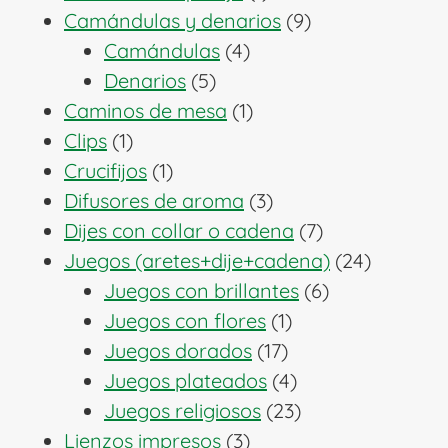
producto
9
Camándulas y denarios
9
4
productos
Camándulas
4
5
productos
Denarios
5
productos
1
Caminos de mesa
1
1
producto
Clips
1
producto
1
Crucifijos
1
producto
3
Difusores de aroma
3
productos
7
Dijes con collar o cadena
7
productos
24
Juegos (aretes+dije+cadena)
24
6
producto
Juegos con brillantes
6
1
productos
Juegos con flores
1
17
producto
Juegos dorados
17
productos
4
Juegos plateados
4
productos
23
Juegos religiosos
23
3
productos
Lienzos impresos
3