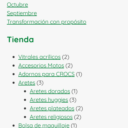
Octubre
Septiembre
Transformación con propósito
Tienda
2
Vitrales acrílicos
2
productos
2
Accesorios Motos
2
productos
1
Adornos para CROCS
1
3
producto
Aretes
3
productos
1
Aretes dorados
1
3
producto
Aretes huggies
3
productos
2
Aretes plateados
2
2
productos
Aretes religiosos
2
1
productos
Bolsa de maquillaje
1