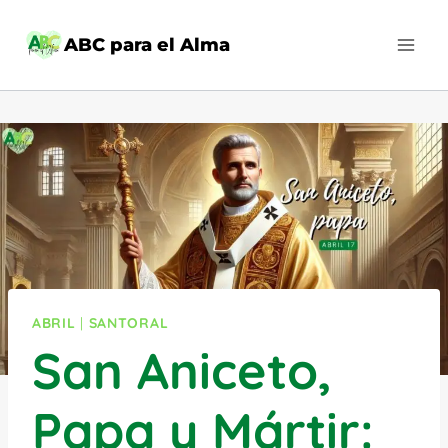
Saltar
al
ABC para el Alma
contenido
ABRIL
|
SANTORAL
San Aniceto,
Papa y Mártir: