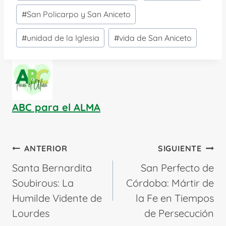
#
San Policarpo y San Aniceto
#
unidad de la Iglesia
#
vida de San Aniceto
ABC para el ALMA
Navegación
ANTERIOR
SIGUIENTE
de
Santa Bernardita
San Perfecto de
entradas
Soubirous: La
Córdoba: Mártir de
Humilde Vidente de
la Fe en Tiempos
Lourdes
de Persecución