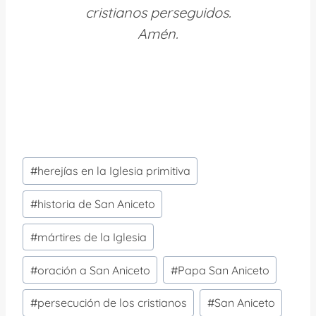
cristianos perseguidos.
Amén.
Etiquetas
#
herejías en la Iglesia primitiva
de
la
#
historia de San Aniceto
entrada:
#
mártires de la Iglesia
#
oración a San Aniceto
#
Papa San Aniceto
#
persecución de los cristianos
#
San Aniceto