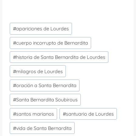
Etiquetas
#
apariciones de Lourdes
de
la
#
cuerpo incorrupto de Bernardita
entrada:
#
historia de Santa Bernardita de Lourdes
#
milagros de Lourdes
#
oración a Santa Bernardita
#
Santa Bernardita Soubirous
#
santos marianos
#
santuario de Lourdes
#
vida de Santa Bernardita