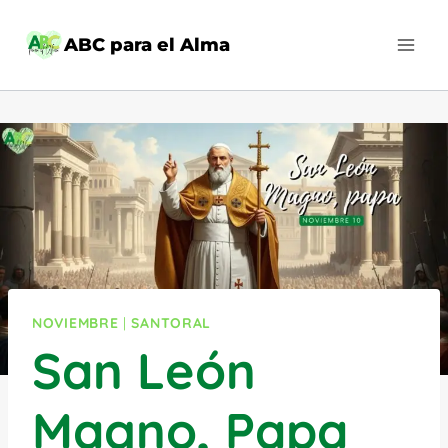
Saltar
al
ABC para el Alma
contenido
NOVIEMBRE
|
SANTORAL
San León
Magno, Papa