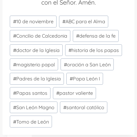
con el Señor. Amén.
Etiquetas
#
10 de noviembre
#
ABC para el Alma
de
la
#
Concilio de Calcedonia
#
defensa de la fe
entrada:
#
doctor de la Iglesia
#
historia de los papas
#
magisterio papal
#
oración a San León
#
Padres de la Iglesia
#
Papa León I
#
Papas santos
#
pastor valiente
#
San León Magno
#
santoral católico
#
Tomo de León