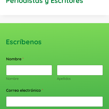
Periodistas y Escritores
Escríbenos
Nombre
*
Nombre
Apellidos
Correo electrónico
*