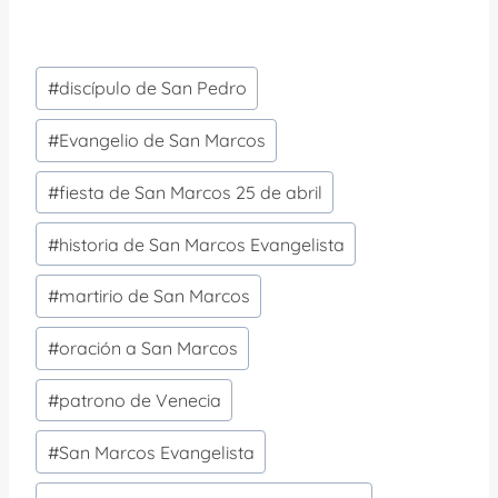
Etiquetas
#
discípulo de San Pedro
de
la
#
Evangelio de San Marcos
entrada:
#
fiesta de San Marcos 25 de abril
#
historia de San Marcos Evangelista
#
martirio de San Marcos
#
oración a San Marcos
#
patrono de Venecia
#
San Marcos Evangelista