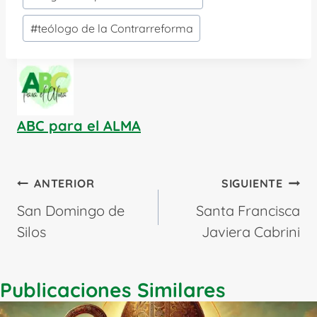
#
teólogo de la Contrarreforma
ABC para el ALMA
Navegación
ANTERIOR
SIGUIENTE
de
San Domingo de
Santa Francisca
entradas
Silos
Javiera Cabrini
Publicaciones Similares