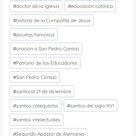
la
#
doctor de la Iglesia
#
educación católica
entrada:
#
historia de la Compañía de Jesús
#
jesuitas famosos
#
oración a San Pedro Canisio
#
Patrono de los Educadores
#
San Pedro Canisio
#
santoral 21 de diciembre
#
santos catequistas
#
santos del siglo XVI
#
santos intelectuales
#
Segundo Apóstol de Alemania