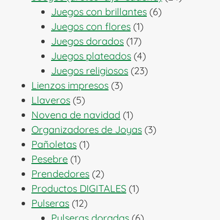
6
producto
Juegos con brillantes
6
1
productos
Juegos con flores
1
17
producto
Juegos dorados
17
productos
4
Juegos plateados
4
productos
23
Juegos religiosos
23
3
productos
Lienzos impresos
3
5
productos
Llaveros
5
productos
1
Novena de navidad
1
producto
3
Organizadores de Joyas
3
1
productos
Pañoletas
1
1
producto
Pesebre
1
producto
2
Prendedores
2
productos
1
Productos DIGITALES
1
12
producto
Pulseras
12
productos
6
Pulseras doradas
6