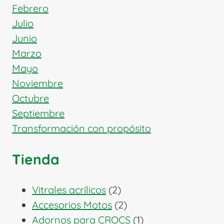
Febrero
Julio
Junio
Marzo
Mayo
Noviembre
Octubre
Septiembre
Transformación con propósito
Tienda
2
Vitrales acrílicos
2
productos
2
Accesorios Motos
2
productos
1
Adornos para CROCS
1