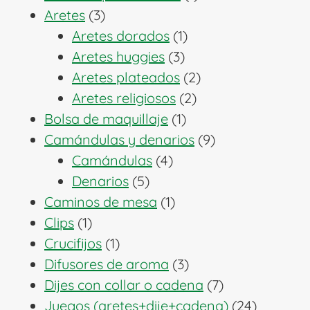
3
producto
Aretes
3
productos
1
Aretes dorados
1
3
producto
Aretes huggies
3
productos
2
Aretes plateados
2
2
productos
Aretes religiosos
2
1
productos
Bolsa de maquillaje
1
producto
9
Camándulas y denarios
9
4
productos
Camándulas
4
5
productos
Denarios
5
productos
1
Caminos de mesa
1
1
producto
Clips
1
producto
1
Crucifijos
1
producto
3
Difusores de aroma
3
productos
7
Dijes con collar o cadena
7
productos
24
Juegos (aretes+dije+cadena)
24