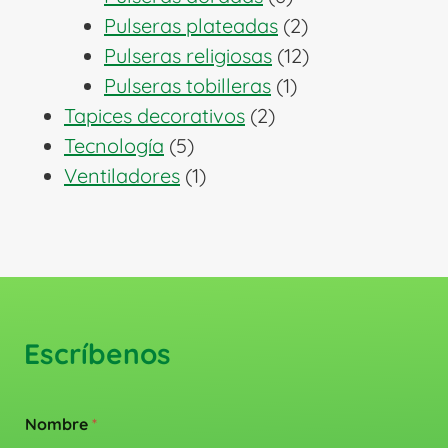
productos
2
Pulseras plateadas
2
productos
12
Pulseras religiosas
12
1
productos
Pulseras tobilleras
1
2
producto
Tapices decorativos
2
5
productos
Tecnología
5
productos
1
Ventiladores
1
producto
Escríbenos
Nombre
*