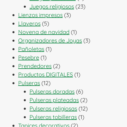
productos
23
Juegos religiosos
23
3
productos
Lienzos impresos
3
5
productos
Llaveros
5
productos
1
Novena de navidad
1
producto
3
Organizadores de Joyas
3
1
productos
Pañoletas
1
1
producto
Pesebre
1
producto
2
Prendedores
2
productos
1
Productos DIGITALES
1
12
producto
Pulseras
12
productos
6
Pulseras doradas
6
productos
2
Pulseras plateadas
2
productos
12
Pulseras religiosas
12
1
productos
Pulseras tobilleras
1
2
producto
Tapices decorativos
2