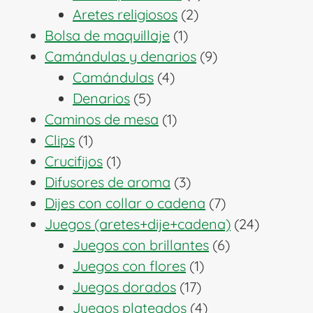
2
productos
Aretes religiosos
2
1
productos
Bolsa de maquillaje
1
producto
9
Camándulas y denarios
9
4
productos
Camándulas
4
5
productos
Denarios
5
productos
1
Caminos de mesa
1
1
producto
Clips
1
producto
1
Crucifijos
1
producto
3
Difusores de aroma
3
productos
7
Dijes con collar o cadena
7
productos
24
Juegos (aretes+dije+cadena)
24
6
producto
Juegos con brillantes
6
1
productos
Juegos con flores
1
17
producto
Juegos dorados
17
productos
4
Juegos plateados
4