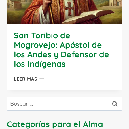
San Toribio de
Mogrovejo: Apóstol de
los Andes y Defensor de
los Indígenas
SAN
LEER MÁS
TORIBIO
DE
MOGROVEJO:
Buscar:
APÓSTOL
DE
LOS
Categorías para el Alma
ANDES