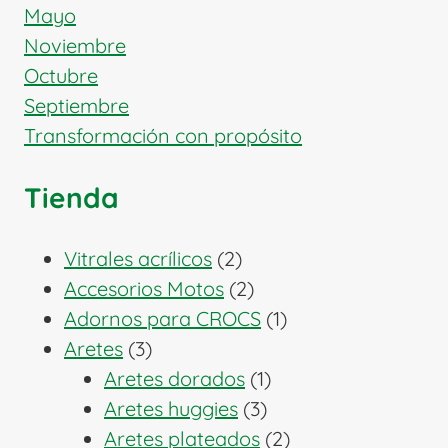
Mayo
Noviembre
Octubre
Septiembre
Transformación con propósito
Tienda
2
Vitrales acrílicos
2
productos
2
Accesorios Motos
2
productos
1
Adornos para CROCS
1
3
producto
Aretes
3
productos
1
Aretes dorados
1
3
producto
Aretes huggies
3
productos
2
Aretes plateados
2