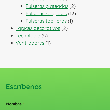
productos
2
Pulseras plateadas
2
productos
12
Pulseras religiosas
12
1
productos
Pulseras tobilleras
1
2
producto
Tapices decorativos
2
5
productos
Tecnología
5
productos
1
Ventiladores
1
producto
Escríbenos
Nombre
*