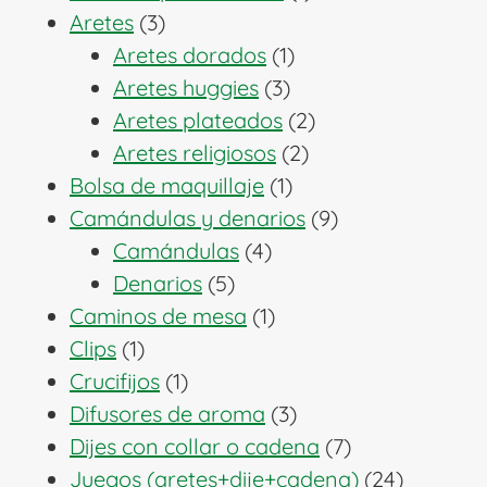
3
producto
Aretes
3
productos
1
Aretes dorados
1
3
producto
Aretes huggies
3
productos
2
Aretes plateados
2
2
productos
Aretes religiosos
2
1
productos
Bolsa de maquillaje
1
producto
9
Camándulas y denarios
9
4
productos
Camándulas
4
5
productos
Denarios
5
productos
1
Caminos de mesa
1
1
producto
Clips
1
producto
1
Crucifijos
1
producto
3
Difusores de aroma
3
productos
7
Dijes con collar o cadena
7
productos
24
Juegos (aretes+dije+cadena)
24