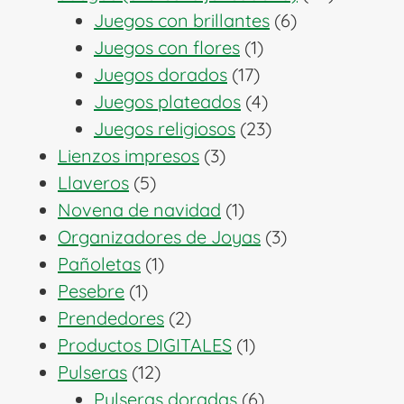
6
producto
Juegos con brillantes
6
1
productos
Juegos con flores
1
17
producto
Juegos dorados
17
productos
4
Juegos plateados
4
productos
23
Juegos religiosos
23
3
productos
Lienzos impresos
3
5
productos
Llaveros
5
productos
1
Novena de navidad
1
producto
3
Organizadores de Joyas
3
1
productos
Pañoletas
1
1
producto
Pesebre
1
producto
2
Prendedores
2
productos
1
Productos DIGITALES
1
12
producto
Pulseras
12
productos
6
Pulseras doradas
6