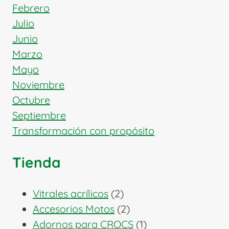
Febrero
Julio
Junio
Marzo
Mayo
Noviembre
Octubre
Septiembre
Transformación con propósito
Tienda
2
Vitrales acrílicos
2
productos
2
Accesorios Motos
2
productos
1
Adornos para CROCS
1