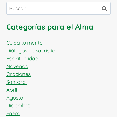
GIANELLI:
Buscar:
APÓSTOL
DE
LA
Categorías para el Alma
CARIDAD
Y
EDUCADOR
Cuida tu mente
DEL
Diálogos de sacristía
CORAZÓN
Espiritualidad
Novenas
Oraciones
Santoral
Abril
Agosto
Diciembre
Enero