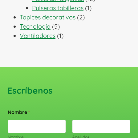
1
productos
Pulseras tobilleras
1
2
producto
Tapices decorativos
2
5
productos
Tecnología
5
productos
1
Ventiladores
1
producto
Escríbenos
Nombre
*
Nombre
Apellidos