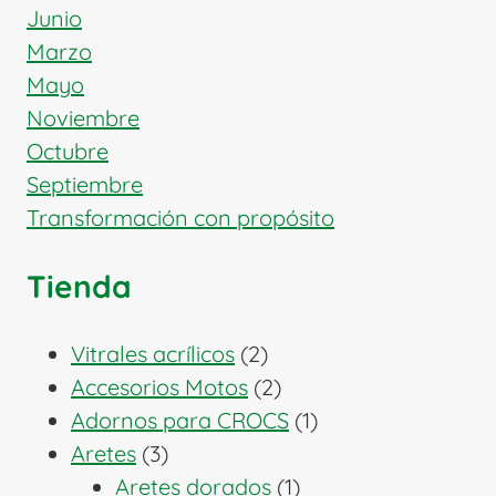
Junio
Marzo
Mayo
Noviembre
Octubre
Septiembre
Transformación con propósito
Tienda
2
Vitrales acrílicos
2
productos
2
Accesorios Motos
2
productos
1
Adornos para CROCS
1
3
producto
Aretes
3
productos
1
Aretes dorados
1