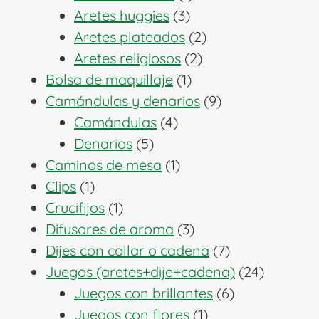
3
producto
Aretes huggies
3
productos
2
Aretes plateados
2
2
productos
Aretes religiosos
2
1
productos
Bolsa de maquillaje
1
producto
9
Camándulas y denarios
9
4
productos
Camándulas
4
5
productos
Denarios
5
productos
1
Caminos de mesa
1
1
producto
Clips
1
producto
1
Crucifijos
1
producto
3
Difusores de aroma
3
productos
7
Dijes con collar o cadena
7
productos
24
Juegos (aretes+dije+cadena)
24
6
producto
Juegos con brillantes
6
1
productos
Juegos con flores
1