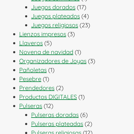
17
producto
Juegos dorados
17
productos
4
Juegos plateados
4
productos
23
Juegos religiosos
23
3
productos
Lienzos impresos
3
5
productos
Llaveros
5
productos
1
Novena de navidad
1
producto
3
Organizadores de Joyas
3
1
productos
Pañoletas
1
1
producto
Pesebre
1
producto
2
Prendedores
2
productos
1
Productos DIGITALES
1
12
producto
Pulseras
12
productos
6
Pulseras doradas
6
productos
2
Pulseras plateadas
2
productos
12
Pulseras religiosas
12