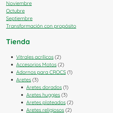
Noviembre
Octubre
Septiembre
Transformación con propósito
Tienda
2
Vitrales acrílicos
2
productos
2
Accesorios Motos
2
productos
1
Adornos para CROCS
1
3
producto
Aretes
3
productos
1
Aretes dorados
1
3
producto
Aretes huggies
3
productos
2
Aretes plateados
2
2
productos
Aretes religiosos
2