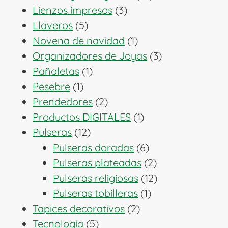
3
productos
Lienzos impresos
3
5
productos
Llaveros
5
productos
1
Novena de navidad
1
producto
3
Organizadores de Joyas
3
1
productos
Pañoletas
1
1
producto
Pesebre
1
producto
2
Prendedores
2
productos
1
Productos DIGITALES
1
12
producto
Pulseras
12
productos
6
Pulseras doradas
6
productos
2
Pulseras plateadas
2
productos
12
Pulseras religiosas
12
1
productos
Pulseras tobilleras
1
2
producto
Tapices decorativos
2
5
productos
Tecnología
5