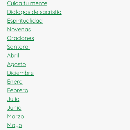
CUERPO
Cuida tu mente
Y
Diálogos de sacristía
ALMA
Espiritualidad
AL
Novenas
CIELO
Oraciones
Santoral
Abril
Agosto
Diciembre
Enero
Febrero
Julio
Junio
Marzo
Mayo