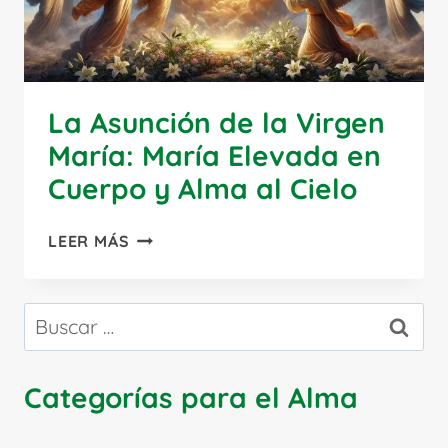
La Asunción de la Virgen
María: María Elevada en
Cuerpo y Alma al Cielo
LA
LEER MÁS
ASUNCIÓN
DE
LA
Buscar:
VIRGEN
MARÍA:
MARÍA
Categorías para el Alma
ELEVADA
EN