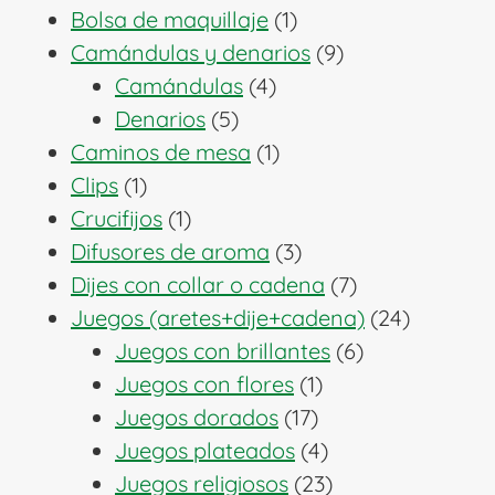
1
productos
Bolsa de maquillaje
1
producto
9
Camándulas y denarios
9
4
productos
Camándulas
4
5
productos
Denarios
5
productos
1
Caminos de mesa
1
1
producto
Clips
1
producto
1
Crucifijos
1
producto
3
Difusores de aroma
3
productos
7
Dijes con collar o cadena
7
productos
24
Juegos (aretes+dije+cadena)
24
6
producto
Juegos con brillantes
6
1
productos
Juegos con flores
1
17
producto
Juegos dorados
17
productos
4
Juegos plateados
4
productos
23
Juegos religiosos
23