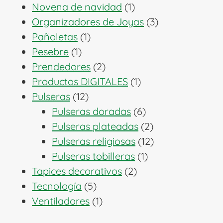
productos
1
Novena de navidad
1
producto
3
Organizadores de Joyas
3
1
productos
Pañoletas
1
1
producto
Pesebre
1
producto
2
Prendedores
2
productos
1
Productos DIGITALES
1
12
producto
Pulseras
12
productos
6
Pulseras doradas
6
productos
2
Pulseras plateadas
2
productos
12
Pulseras religiosas
12
1
productos
Pulseras tobilleras
1
2
producto
Tapices decorativos
2
5
productos
Tecnología
5
productos
1
Ventiladores
1
producto