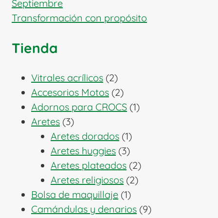
Septiembre
Transformación con propósito
Tienda
2
Vitrales acrílicos
2
productos
2
Accesorios Motos
2
productos
1
Adornos para CROCS
1
3
producto
Aretes
3
productos
1
Aretes dorados
1
3
producto
Aretes huggies
3
productos
2
Aretes plateados
2
2
productos
Aretes religiosos
2
1
productos
Bolsa de maquillaje
1
producto
9
Camándulas y denarios
9