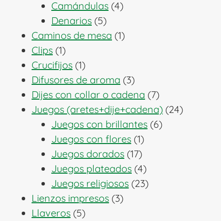
4
productos
Camándulas
4
5
productos
Denarios
5
productos
1
Caminos de mesa
1
1
producto
Clips
1
producto
1
Crucifijos
1
producto
3
Difusores de aroma
3
productos
7
Dijes con collar o cadena
7
productos
24
Juegos (aretes+dije+cadena)
24
6
producto
Juegos con brillantes
6
1
productos
Juegos con flores
1
17
producto
Juegos dorados
17
productos
4
Juegos plateados
4
productos
23
Juegos religiosos
23
3
productos
Lienzos impresos
3
5
productos
Llaveros
5