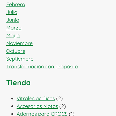
Febrero
Julio
Junio
Marzo
Mayo
Noviembre
Octubre
Septiembre
Transformación con propósito
Tienda
2
Vitrales acrílicos
2
productos
2
Accesorios Motos
2
productos
1
Adornos para CROCS
1