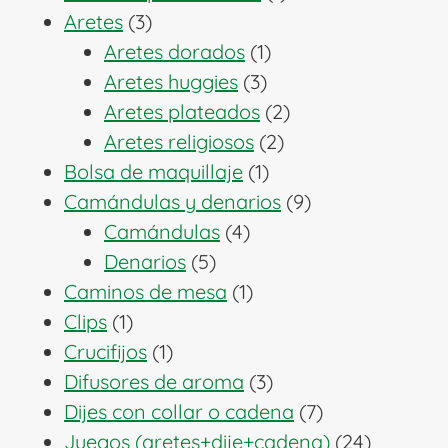
3
producto
Aretes
3
productos
1
Aretes dorados
1
3
producto
Aretes huggies
3
productos
2
Aretes plateados
2
2
productos
Aretes religiosos
2
1
productos
Bolsa de maquillaje
1
producto
9
Camándulas y denarios
9
4
productos
Camándulas
4
5
productos
Denarios
5
productos
1
Caminos de mesa
1
1
producto
Clips
1
producto
1
Crucifijos
1
producto
3
Difusores de aroma
3
productos
7
Dijes con collar o cadena
7
productos
24
Juegos (aretes+dije+cadena)
24