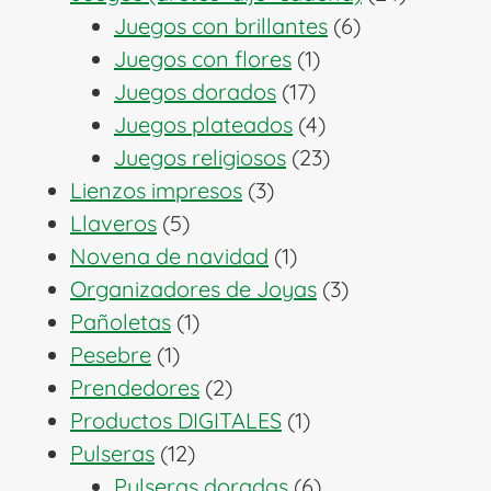
6
producto
Juegos con brillantes
6
1
productos
Juegos con flores
1
17
producto
Juegos dorados
17
productos
4
Juegos plateados
4
productos
23
Juegos religiosos
23
3
productos
Lienzos impresos
3
5
productos
Llaveros
5
productos
1
Novena de navidad
1
producto
3
Organizadores de Joyas
3
1
productos
Pañoletas
1
1
producto
Pesebre
1
producto
2
Prendedores
2
productos
1
Productos DIGITALES
1
12
producto
Pulseras
12
productos
6
Pulseras doradas
6