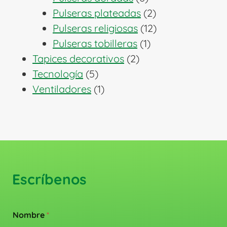
productos
2
Pulseras plateadas
2
productos
12
Pulseras religiosas
12
1
productos
Pulseras tobilleras
1
2
producto
Tapices decorativos
2
5
productos
Tecnología
5
productos
1
Ventiladores
1
producto
Escríbenos
Nombre
*